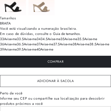
Tamanhos
BRA
ITA
Você está visualizando a numeração
brasileira
.
Em caso de dúvidas, consulte o
Guia de tamanhos
.
33
Avise-me
33.5
Avise-me
34
34.5
Avise-me
35
Avise-me
35.5
Avise-me
36
Avise-me
36.5
Avise-me
37
Avise-me
37.5
Avise-me
38
Avise-me
38.5
Avise-me
39
Avise-me
39.5
Avise-me
40
Avise-me
COMPRAR
ADICIONAR À SACOLA
Perto de você
Informe seu CEP ou compartilhe sua localização para descobrir
produtos próximos a você