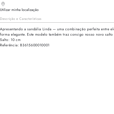
Utilizar minha localização
Descrição e Características
Apresentando a sandália Linda — uma combinação perfeita entre el
forma elegante. Este modelo também traz consigo nosso novo salto 
Salto: 10 cm
Referência: B3615600010001
cadastre-se para receber as novidades de Alexandre Birman
Inscreva-se hoje e desbloqueie acesso prioritário a novidades e ofe
E-mail cadastrado com sucesso
Voltar
Ajuda e Suporte
Políticas de Privacidade
Central de Atendimento
Termos de Uso
Sobre
Nossas Lojas