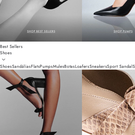
Best Sellers
Shoes
Shoes
Sandálias
Flats
Pumps
Mules
Botas
Loafers
Sneakers
Sport Sandal
S