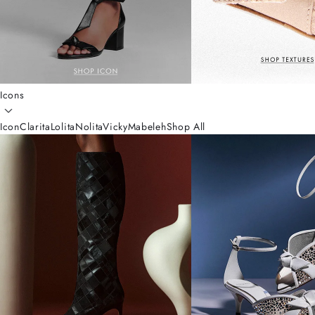
Icons
Icon
Clarita
Lolita
Nolita
Vicky
Mabeleh
Shop All