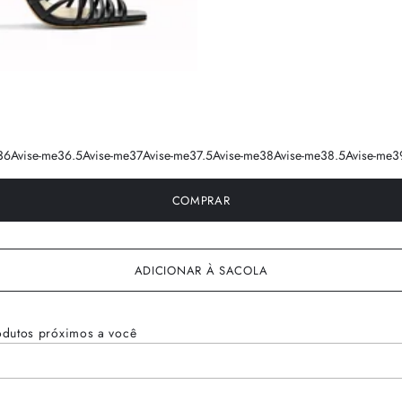
36
Avise-me
36.5
Avise-me
37
Avise-me
37.5
Avise-me
38
Avise-me
38.5
Avise-me
3
COMPRAR
ADICIONAR À SACOLA
odutos próximos a você