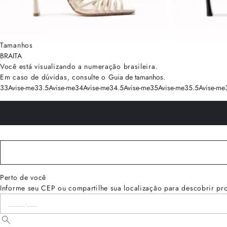
Tamanhos
BRA
ITA
Você está visualizando a numeração
brasileira
.
Em caso de dúvidas, consulte o
Guia de tamanhos
.
33
Avise-me
33.5
Avise-me
34
Avise-me
34.5
Avise-me
35
Avise-me
35.5
Avise-me
Perto de você
Informe seu CEP ou compartilhe sua localização para descobrir pr