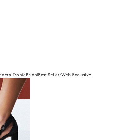
odern Tropic
Bridal
Best Sellers
Web Exclusive