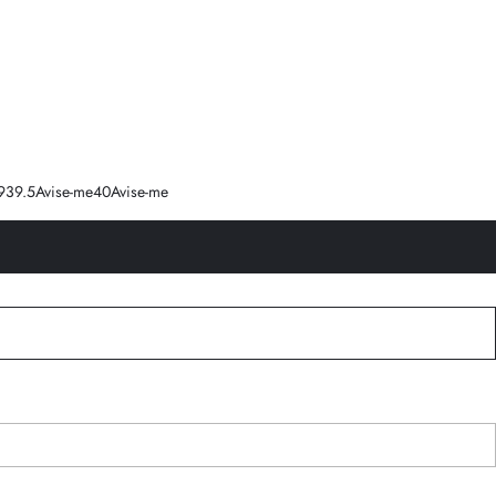
9
39.5
Avise-me
40
Avise-me