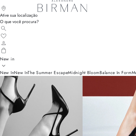
Ative sua localização
O que você procura?
New in
New In
New In
The Summer Escape
Midnight Bloom
Balance In Form
M