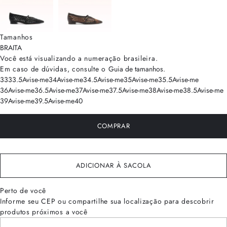
Tamanhos
BRA
ITA
Você está visualizando a numeração
brasileira
.
Em caso de dúvidas, consulte o
Guia de tamanhos
.
33
33.5
Avise-me
34
Avise-me
34.5
Avise-me
35
Avise-me
35.5
Avise-me
36
Avise-me
36.5
Avise-me
37
Avise-me
37.5
Avise-me
38
Avise-me
38.5
Avise-me
39
Avise-me
39.5
Avise-me
40
COMPRAR
ADICIONAR À SACOLA
Perto de você
Informe seu CEP ou compartilhe sua localização para descobrir
produtos próximos a você