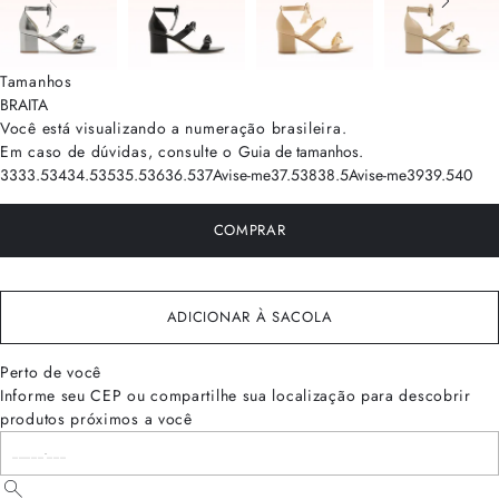
Tamanhos
BRA
ITA
Você está visualizando a numeração
brasileira
.
Em caso de dúvidas, consulte o
Guia de tamanhos
.
33
33.5
34
34.5
35
35.5
36
36.5
37
Avise-me
37.5
38
38.5
Avise-me
39
39.5
40
COMPRAR
ADICIONAR À SACOLA
Perto de você
Informe seu CEP ou compartilhe sua localização para descobrir
produtos próximos a você