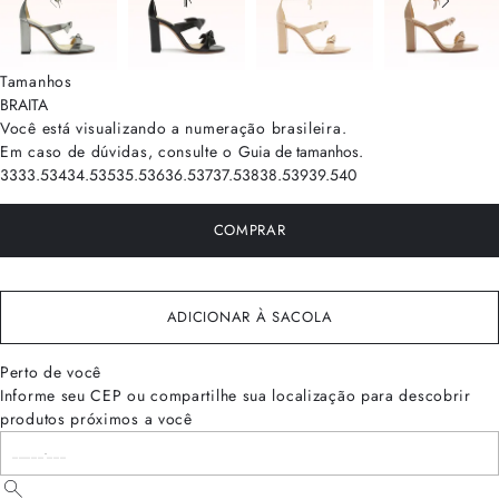
Tamanhos
BRA
ITA
Você está visualizando a numeração
brasileira
.
Em caso de dúvidas, consulte o
Guia de tamanhos
.
33
33.5
34
34.5
35
35.5
36
36.5
37
37.5
38
38.5
39
39.5
40
COMPRAR
ADICIONAR À SACOLA
Perto de você
Informe seu CEP ou compartilhe sua localização para descobrir
produtos próximos a você