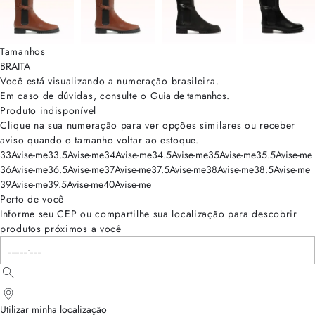
Tamanhos
BRA
ITA
Você está visualizando a numeração
brasileira
.
Em caso de dúvidas, consulte o
Guia de tamanhos
.
Produto indisponível
Clique na sua numeração para ver opções similares ou receber
aviso quando o tamanho voltar ao estoque.
33
Avise-me
33.5
Avise-me
34
Avise-me
34.5
Avise-me
35
Avise-me
35.5
Avise-me
36
Avise-me
36.5
Avise-me
37
Avise-me
37.5
Avise-me
38
Avise-me
38.5
Avise-me
39
Avise-me
39.5
Avise-me
40
Avise-me
Perto de você
Informe seu CEP ou compartilhe sua localização para descobrir
produtos próximos a você
Utilizar minha localização