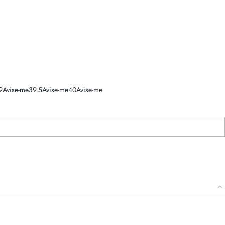
9
Avise-me
39.5
Avise-me
40
Avise-me