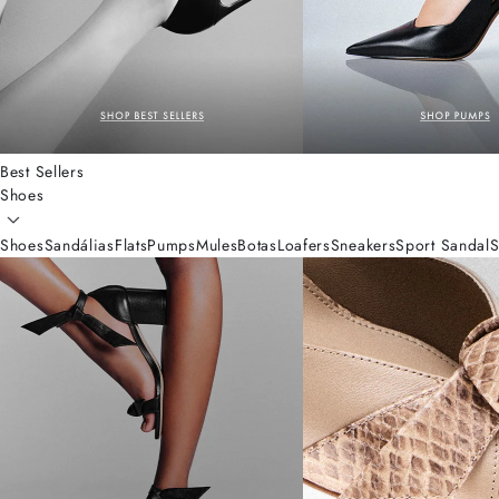
Best Sellers
Shoes
Shoes
Sandálias
Flats
Pumps
Mules
Botas
Loafers
Sneakers
Sport Sandal
S