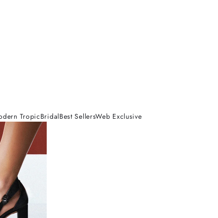
odern Tropic
Bridal
Best Sellers
Web Exclusive