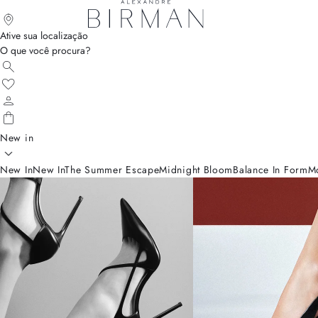
Ative sua localização
O que você procura?
New in
New In
New In
The Summer Escape
Midnight Bloom
Balance In Form
M