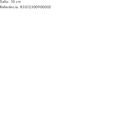
Salto: 10 cm
Referência: B3512300900002
cadastre-se para receber as novidades de Alexandre Birman
Inscreva-se hoje e desbloqueie acesso prioritário a novidades e ofe
E-mail cadastrado com sucesso
Voltar
Ajuda e Suporte
Políticas de Privacidade
Central de Atendimento
Termos de Uso
Sobre
Nossas Lojas
Seja um Franqueado
Sustentabilidade
Certificado
Redes sociais