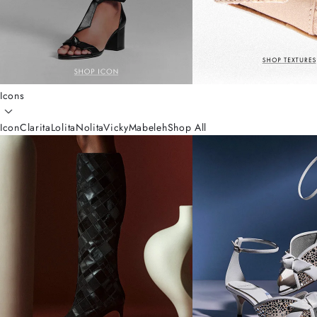
Icons
Icon
Clarita
Lolita
Nolita
Vicky
Mabeleh
Shop All