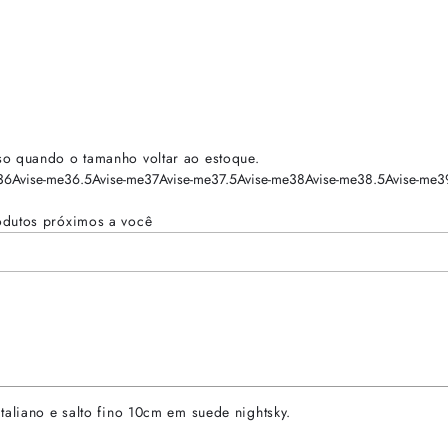
so quando o tamanho voltar ao estoque.
36
Avise-me
36.5
Avise-me
37
Avise-me
37.5
Avise-me
38
Avise-me
38.5
Avise-me
3
odutos próximos a você
taliano e salto fino 10cm em suede nightsky.