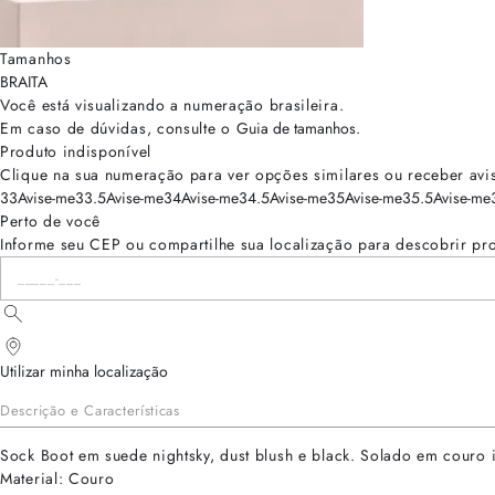
Tamanhos
BRA
ITA
Você está visualizando a numeração
brasileira
.
Em caso de dúvidas, consulte o
Guia de tamanhos
.
Produto indisponível
Clique na sua numeração para ver opções similares ou receber avi
33
Avise-me
33.5
Avise-me
34
Avise-me
34.5
Avise-me
35
Avise-me
35.5
Avise-me
Perto de você
Informe seu CEP ou compartilhe sua localização para descobrir pr
Utilizar minha localização
Descrição e Características
Sock Boot em suede nightsky, dust blush e black. Solado em couro i
Material: Couro