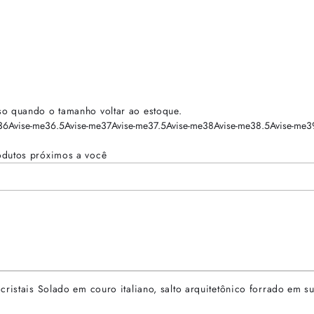
so quando o tamanho voltar ao estoque.
36
Avise-me
36.5
Avise-me
37
Avise-me
37.5
Avise-me
38
Avise-me
38.5
Avise-me
3
odutos próximos a você
ristais Solado em couro italiano, salto arquitetônico forrado em su