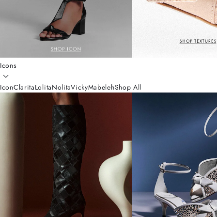
Icons
Icon
Clarita
Lolita
Nolita
Vicky
Mabeleh
Shop All