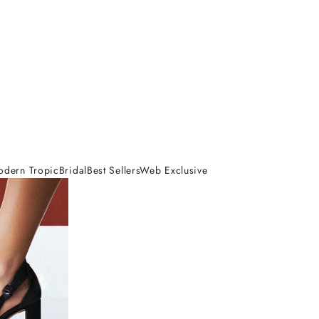
odern Tropic
Bridal
Best Sellers
Web Exclusive