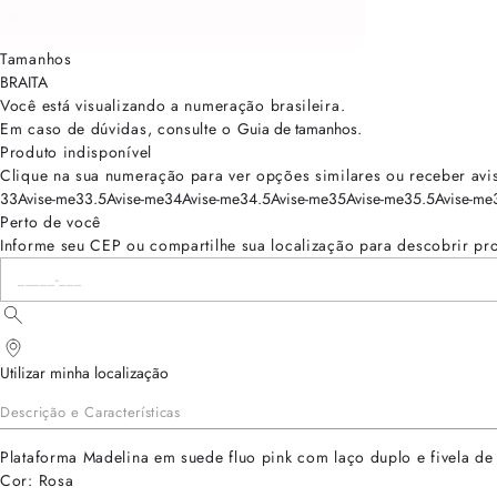
Tamanhos
BRA
ITA
Você está visualizando a numeração
brasileira
.
Em caso de dúvidas, consulte o
Guia de tamanhos
.
Produto indisponível
Clique na sua numeração para ver opções similares ou receber avi
33
Avise-me
33.5
Avise-me
34
Avise-me
34.5
Avise-me
35
Avise-me
35.5
Avise-me
Perto de você
Informe seu CEP ou compartilhe sua localização para descobrir pr
Utilizar minha localização
Descrição e Características
Plataforma Madelina em suede fluo pink com laço duplo e fivela de c
Cor: Rosa