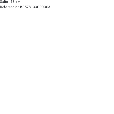
Salto: 13 cm
Referência: B3578100030003
cadastre-se para receber as novidades de Alexandre Birman
Inscreva-se hoje e desbloqueie acesso prioritário a novidades e ofe
E-mail cadastrado com sucesso
Voltar
Ajuda e Suporte
Políticas de Privacidade
Central de Atendimento
Termos de Uso
Sobre
Nossas Lojas
Seja um Franqueado
Sustentabilidade
Certificado
Redes sociais