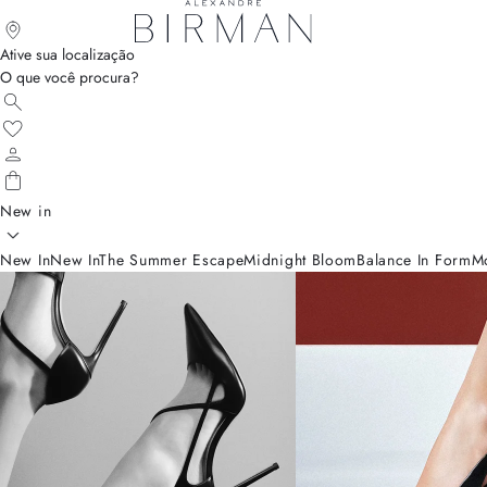
Ative sua localização
O que você procura?
New in
New In
New In
The Summer Escape
Midnight Bloom
Balance In Form
M