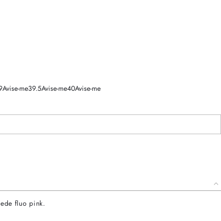
9
Avise-me
39.5
Avise-me
40
Avise-me
ede fluo pink.