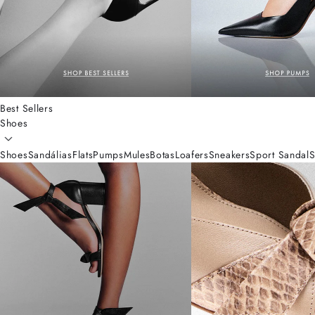
Best Sellers
Shoes
Shoes
Sandálias
Flats
Pumps
Mules
Botas
Loafers
Sneakers
Sport Sandal
S