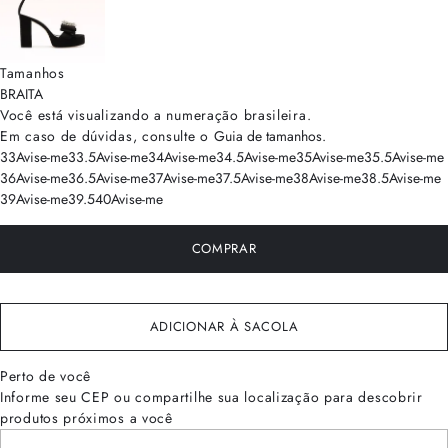
Tamanhos
BRA
ITA
Você está visualizando a numeração
brasileira
.
Em caso de dúvidas, consulte o
Guia de tamanhos
.
33
Avise-me
33.5
Avise-me
34
Avise-me
34.5
Avise-me
35
Avise-me
35.5
Avise-me
36
Avise-me
36.5
Avise-me
37
Avise-me
37.5
Avise-me
38
Avise-me
38.5
Avise-me
39
Avise-me
39.5
40
Avise-me
COMPRAR
ADICIONAR À SACOLA
Perto de você
Informe seu CEP ou compartilhe sua localização para descobrir
produtos próximos a você