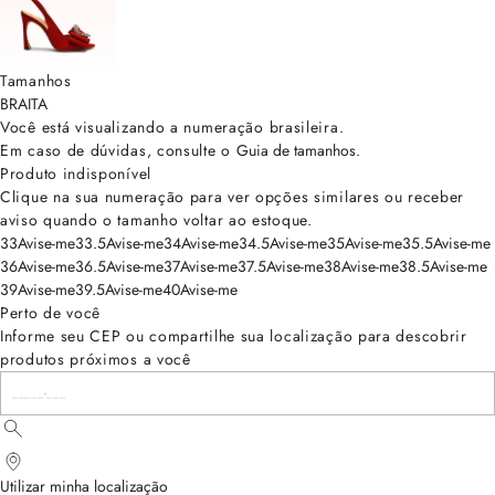
Tamanhos
BRA
ITA
Você está visualizando a numeração
brasileira
.
Em caso de dúvidas, consulte o
Guia de tamanhos
.
Produto indisponível
Clique na sua numeração para ver opções similares ou receber
aviso quando o tamanho voltar ao estoque.
33
Avise-me
33.5
Avise-me
34
Avise-me
34.5
Avise-me
35
Avise-me
35.5
Avise-me
36
Avise-me
36.5
Avise-me
37
Avise-me
37.5
Avise-me
38
Avise-me
38.5
Avise-me
39
Avise-me
39.5
Avise-me
40
Avise-me
Perto de você
Informe seu CEP ou compartilhe sua localização para descobrir
produtos próximos a você
Utilizar minha localização