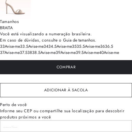
Tamanhos
BRA
ITA
Você está visualizando a numeração
brasileira
.
Em caso de dúvidas, consulte o
Guia de tamanhos
.
33
Avise-me
33.5
Avise-me
34
34.5
Avise-me
35
35.5
Avise-me
36
36.5
37
Avise-me
37.5
38
38.5
Avise-me
39
Avise-me
39.5
Avise-me
40
Avise-me
COMPRAR
ADICIONAR À SACOLA
Perto de você
Informe seu CEP ou compartilhe sua localização para descobrir
produtos próximos a você