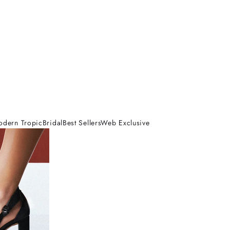
odern Tropic
Bridal
Best Sellers
Web Exclusive