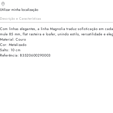
Utilizar minha localização
Descrição e Características
Com linhas elegantes, a linha Magnolia traduz sofisticação em cad
mule 85 mm, flat rasteira e loafer, unindo estilo, versatilidade e e
Material: Couro
Cor: Metalizado
Salto: 10 cm
Referência: B3520600290003
cadastre-se para receber as novidades de Alexandre Birman
Inscreva-se hoje e desbloqueie acesso prioritário a novidades e ofe
E-mail cadastrado com sucesso
Voltar
Ajuda e Suporte
Políticas de Privacidade
Central de Atendimento
Termos de Uso