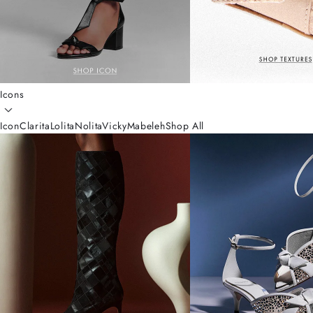
Icons
Icon
Clarita
Lolita
Nolita
Vicky
Mabeleh
Shop All