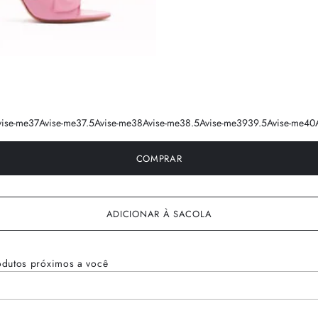
vise-me
37
Avise-me
37.5
Avise-me
38
Avise-me
38.5
Avise-me
39
39.5
Avise-me
40
COMPRAR
ADICIONAR À SACOLA
odutos próximos a você