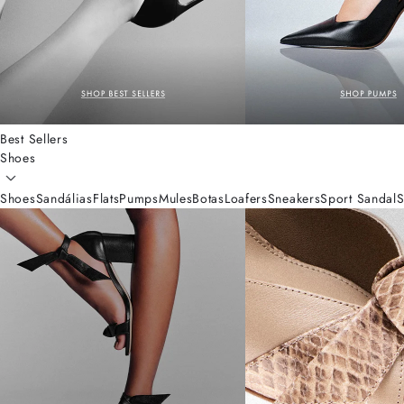
Best Sellers
Shoes
Shoes
Sandálias
Flats
Pumps
Mules
Botas
Loafers
Sneakers
Sport Sandal
S