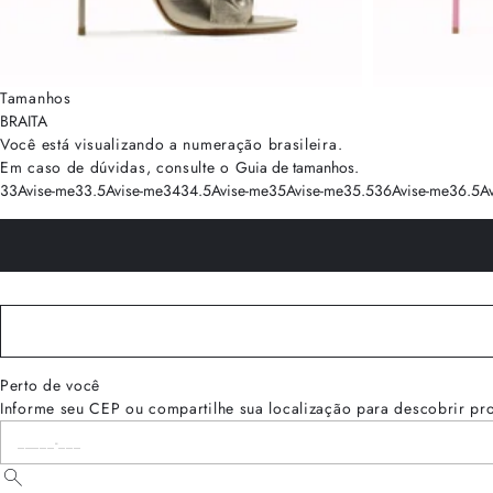
Tamanhos
BRA
ITA
Você está visualizando a numeração
brasileira
.
Em caso de dúvidas, consulte o
Guia de tamanhos
.
33
Avise-me
33.5
Avise-me
34
34.5
Avise-me
35
Avise-me
35.5
36
Avise-me
36.5
A
Perto de você
Informe seu CEP ou compartilhe sua localização para descobrir pr