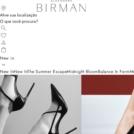
Ative sua localização
O que você procura?
New in
New In
New In
The Summer Escape
Midnight Bloom
Balance In Form
M