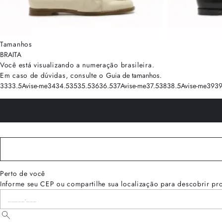
Tamanhos
BRA
ITA
Você está visualizando a numeração
brasileira
.
Em caso de dúvidas, consulte o
Guia de tamanhos
.
33
33.5
Avise-me
34
34.5
35
35.5
36
36.5
37
Avise-me
37.5
38
38.5
Avise-me
39
39
Perto de você
Informe seu CEP ou compartilhe sua localização para descobrir pr