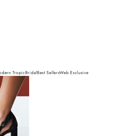
odern Tropic
Bridal
Best Sellers
Web Exclusive