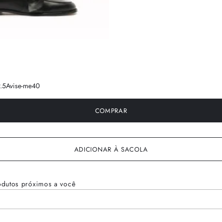
.5
Avise-me
40
COMPRAR
ADICIONAR À SACOLA
odutos próximos a você