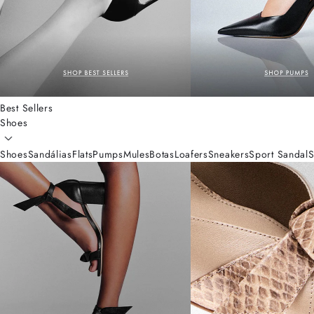
Best Sellers
Shoes
Shoes
Sandálias
Flats
Pumps
Mules
Botas
Loafers
Sneakers
Sport Sandal
S