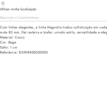
Utilizar minha localização
Descrição e Características
Com linhas elegantes, a linha Magnolia traduz sofisticação em cad
mule 85 mm, flat rasteira e loafer, unindo estilo, versatilidade e e
Material: Couro
Cor: Bege
Salto: 1 cm
Referência: B3598800050003
cadastre-se para receber as novidades de Alexandre Birman
Inscreva-se hoje e desbloqueie acesso prioritário a novidades e ofe
E-mail cadastrado com sucesso
Voltar
Ajuda e Suporte
Políticas de Privacidade
Central de Atendimento
Termos de Uso