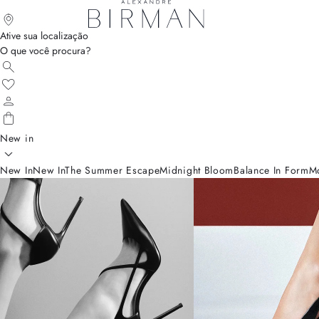
Ative sua localização
O que você procura?
New in
New In
New In
The Summer Escape
Midnight Bloom
Balance In Form
M