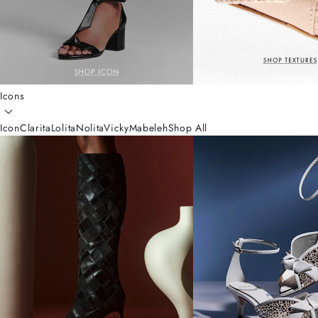
Icons
Icon
Clarita
Lolita
Nolita
Vicky
Mabeleh
Shop All