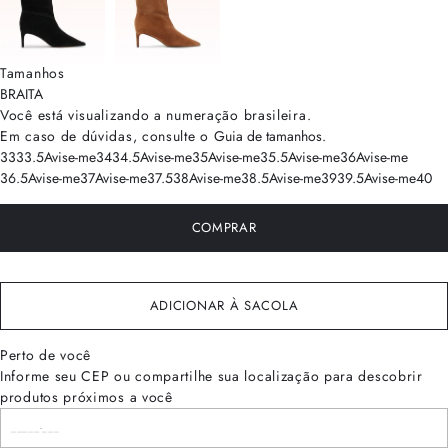
Tamanhos
BRA
ITA
Você está visualizando a numeração
brasileira
.
Em caso de dúvidas, consulte o
Guia de tamanhos
.
33
33.5
Avise-me
34
34.5
Avise-me
35
Avise-me
35.5
Avise-me
36
Avise-me
36.5
Avise-me
37
Avise-me
37.5
38
Avise-me
38.5
Avise-me
39
39.5
Avise-me
40
COMPRAR
ADICIONAR À SACOLA
Perto de você
Informe seu CEP ou compartilhe sua localização para descobrir
produtos próximos a você