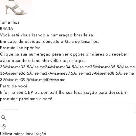
Tamanhos
BRA
ITA
Você está visualizando a numeração
brasileira
.
Em caso de dúvidas, consulte o
Guia de tamanhos
.
Produto indisponível
Clique na sua numeração para ver opções similares ou receber
aviso quando o tamanho voltar ao estoque.
33
Avise-me
33.5
Avise-me
34
Avise-me
34.5
Avise-me
35
Avise-me
35.5
Avise-me
36
Avise-me
36.5
Avise-me
37
Avise-me
37.5
Avise-me
38
Avise-me
38.5
Avise-me
39
Avise-me
39.5
Avise-me
40
Avise-me
Perto de você
Informe seu CEP ou compartilhe sua localização para descobrir
produtos próximos a você
Utilizar minha localização