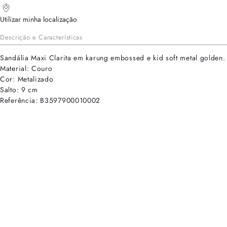
Utilizar minha localização
Descrição e Características
Sandália Maxi Clarita em karung embossed e kid soft metal golden.
Material: Couro
Cor: Metalizado
Salto: 9 cm
Referência: B3597900010002
cadastre-se para receber as novidades de Alexandre Birman
Inscreva-se hoje e desbloqueie acesso prioritário a novidades e ofe
E-mail cadastrado com sucesso
Voltar
Ajuda e Suporte
Políticas de Privacidade
Central de Atendimento
Termos de Uso
Sobre