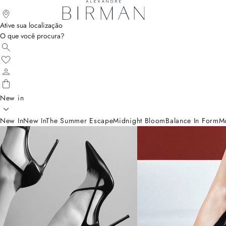
Ative sua localização
O que você procura?
New in
New In
New In
The Summer Escape
Midnight Bloom
Balance In Form
M