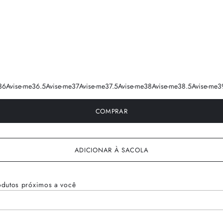
36
Avise-me
36.5
Avise-me
37
Avise-me
37.5
Avise-me
38
Avise-me
38.5
Avise-me
3
COMPRAR
ADICIONAR À SACOLA
odutos próximos a você