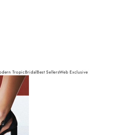
odern Tropic
Bridal
Best Sellers
Web Exclusive