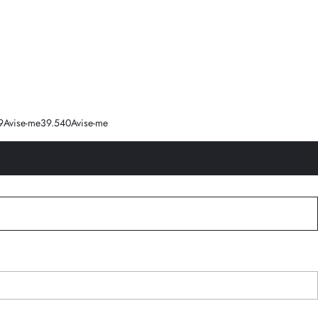
9
Avise-me
39.5
40
Avise-me