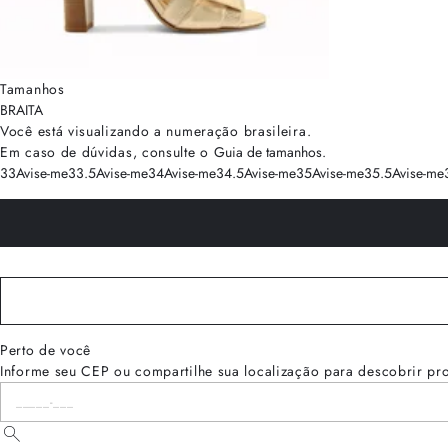
Tamanhos
BRA
ITA
Você está visualizando a numeração
brasileira
.
Em caso de dúvidas, consulte o
Guia de tamanhos
.
33
Avise-me
33.5
Avise-me
34
Avise-me
34.5
Avise-me
35
Avise-me
35.5
Avise-me
Perto de você
Informe seu CEP ou compartilhe sua localização para descobrir pr