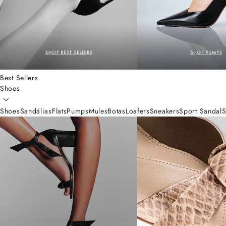
Best Sellers
Shoes
Shoes
Sandálias
Flats
Pumps
Mules
Botas
Loafers
Sneakers
Sport Sandal
S