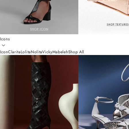
Icons
Icon
Clarita
Lolita
Nolita
Vicky
Mabeleh
Shop All