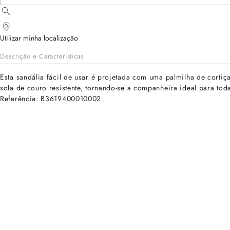
Utilizar minha localização
Descrição e Características
Esta sandália fácil de usar é projetada com uma palmilha de cortiç
sola de couro resistente, tornando-se a companheira ideal para tod
Referência: B3619400010002
cadastre-se para receber as novidades de Alexandre Birman
Inscreva-se hoje e desbloqueie acesso prioritário a novidades e ofe
E-mail cadastrado com sucesso
Voltar
Ajuda e Suporte
Políticas de Privacidade
Central de Atendimento
Termos de Uso
Sobre
Nossas Lojas