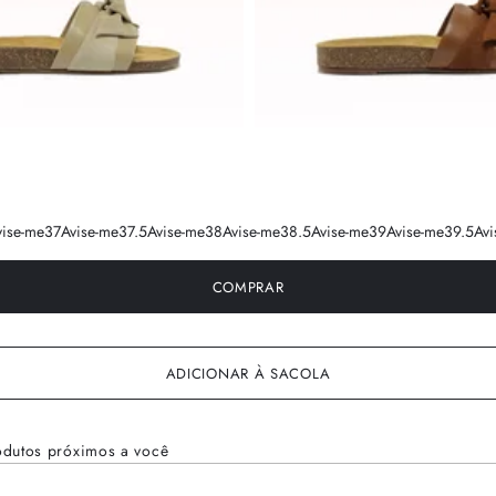
vise-me
37
Avise-me
37.5
Avise-me
38
Avise-me
38.5
Avise-me
39
Avise-me
39.5
Avi
COMPRAR
ADICIONAR À SACOLA
odutos próximos a você