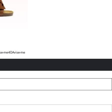
se-me
40
Avise-me