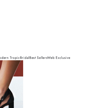
odern Tropic
Bridal
Best Sellers
Web Exclusive