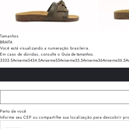
Tamanhos
BRA
ITA
Você está visualizando a numeração
brasileira
.
Em caso de dúvidas, consulte o
Guia de tamanhos
.
33
33.5
Avise-me
34
34.5
Avise-me
35
Avise-me
35.5
Avise-me
36
Avise-me
36.5
A
Perto de você
Informe seu CEP ou compartilhe sua localização para descobrir pr