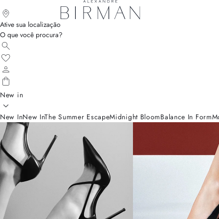
Ative sua localização
O que você procura?
New in
New In
New In
The Summer Escape
Midnight Bloom
Balance In Form
M