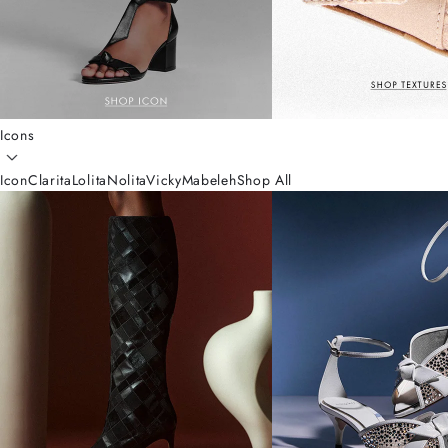
Icons
Icon
Clarita
Lolita
Nolita
Vicky
Mabeleh
Shop All