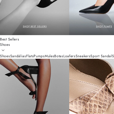
Best Sellers
Shoes
Shoes
Sandálias
Flats
Pumps
Mules
Botas
Loafers
Sneakers
Sport Sandal
S