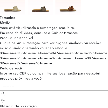
Tamanhos
BRA
ITA
Você está visualizando a numeração
brasileira
.
Em caso de dúvidas, consulte o
Guia de tamanhos
.
Produto indisponível
Clique na sua numeração para ver opções similares ou receber
aviso quando o tamanho voltar ao estoque.
33
Avise-me
33.5
Avise-me
34
Avise-me
34.5
Avise-me
35
Avise-me
35.5
Avise-me
36
Avise-me
36.5
Avise-me
37
Avise-me
37.5
Avise-me
38
Avise-me
38.5
Avise-me
39
Avise-me
39.5
Avise-me
40
Avise-me
Perto de você
Informe seu CEP ou compartilhe sua localização para descobrir
produtos próximos a você
Utilizar minha localização