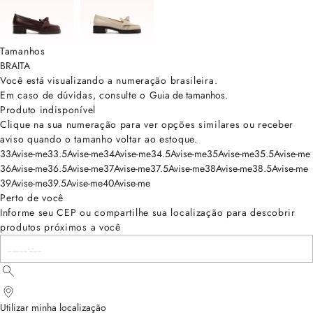
Tamanhos
BRA
ITA
Você está visualizando a numeração
brasileira
.
Em caso de dúvidas, consulte o
Guia de tamanhos
.
Produto indisponível
Clique na sua numeração para ver opções similares ou receber
aviso quando o tamanho voltar ao estoque.
33
Avise-me
33.5
Avise-me
34
Avise-me
34.5
Avise-me
35
Avise-me
35.5
Avise-me
36
Avise-me
36.5
Avise-me
37
Avise-me
37.5
Avise-me
38
Avise-me
38.5
Avise-me
39
Avise-me
39.5
Avise-me
40
Avise-me
Perto de você
Informe seu CEP ou compartilhe sua localização para descobrir
produtos próximos a você
Utilizar minha localização