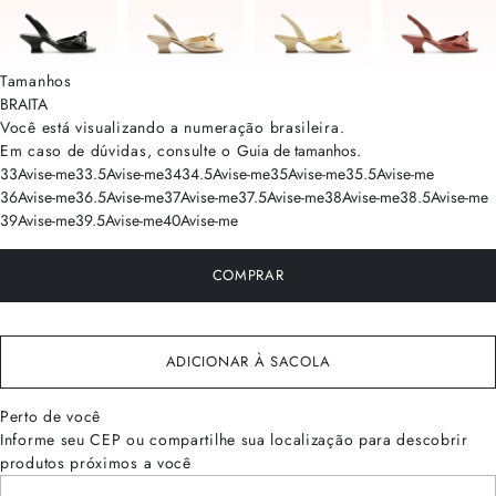
Tamanhos
BRA
ITA
Você está visualizando a numeração
brasileira
.
Em caso de dúvidas, consulte o
Guia de tamanhos
.
33
Avise-me
33.5
Avise-me
34
34.5
Avise-me
35
Avise-me
35.5
Avise-me
36
Avise-me
36.5
Avise-me
37
Avise-me
37.5
Avise-me
38
Avise-me
38.5
Avise-me
39
Avise-me
39.5
Avise-me
40
Avise-me
COMPRAR
ADICIONAR À SACOLA
Perto de você
Informe seu CEP ou compartilhe sua localização para descobrir
produtos próximos a você