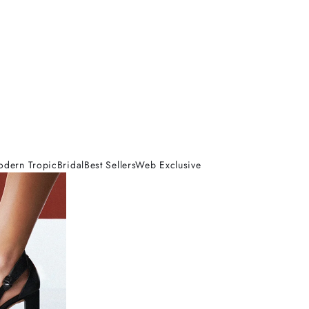
odern Tropic
Bridal
Best Sellers
Web Exclusive