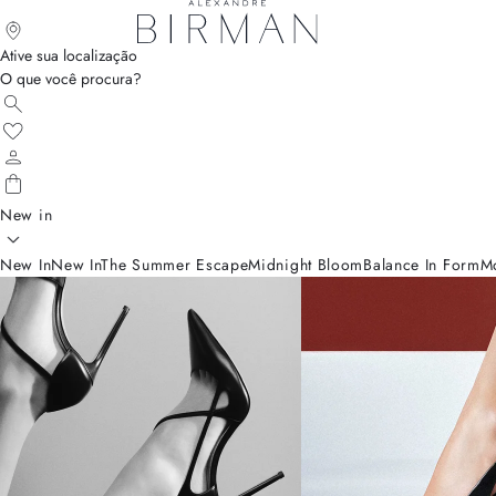
Ative sua localização
O que você procura?
New in
New In
New In
The Summer Escape
Midnight Bloom
Balance In Form
M