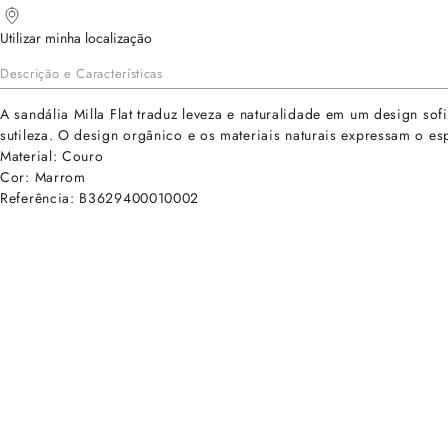
Utilizar minha localização
Descrição e Características
A sandália Milla Flat traduz leveza e naturalidade em um design so
sutileza. O design orgânico e os materiais naturais expressam o es
Material: Couro
Cor: Marrom
Referência: B3629400010002
cadastre-se para receber as novidades de Alexandre Birman
Inscreva-se hoje e desbloqueie acesso prioritário a novidades e ofe
E-mail cadastrado com sucesso
Voltar
Ajuda e Suporte
Políticas de Privacidade
Central de Atendimento
Termos de Uso
Sobre