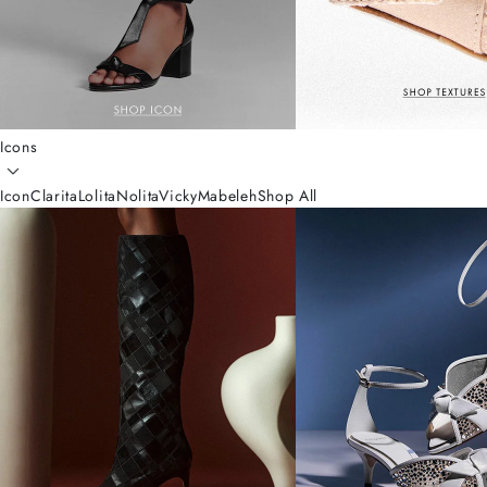
Icons
Icon
Clarita
Lolita
Nolita
Vicky
Mabeleh
Shop All