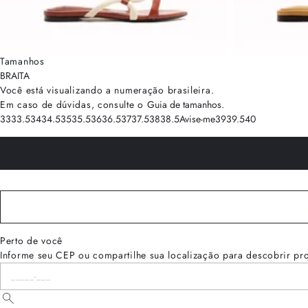
Tamanhos
BRA
ITA
Você está visualizando a numeração
brasileira
.
Em caso de dúvidas, consulte o
Guia de tamanhos
.
33
33.5
34
34.5
35
35.5
36
36.5
37
37.5
38
38.5
Avise-me
39
39.5
40
Perto de você
Informe seu CEP ou compartilhe sua localização para descobrir pr