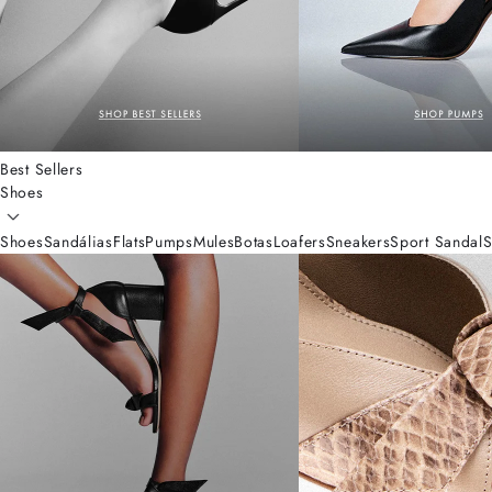
Best Sellers
Shoes
Shoes
Sandálias
Flats
Pumps
Mules
Botas
Loafers
Sneakers
Sport Sandal
S