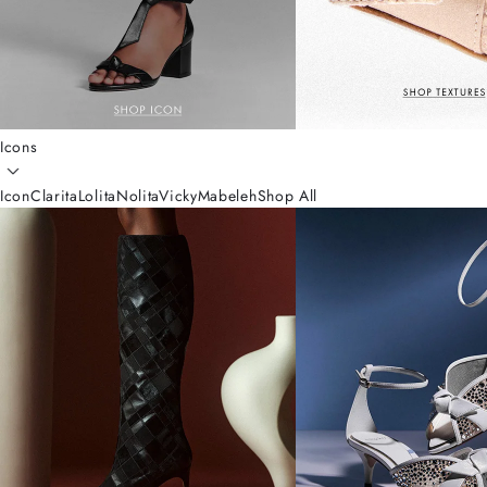
Icons
Icon
Clarita
Lolita
Nolita
Vicky
Mabeleh
Shop All