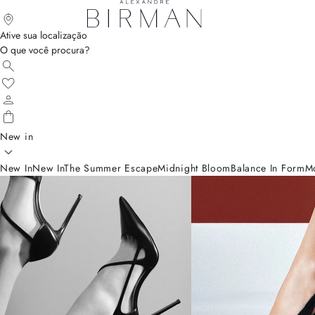
Ative sua localização
O que você procura?
New in
New In
New In
The Summer Escape
Midnight Bloom
Balance In Form
M