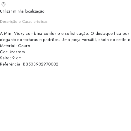
Utilizar minha localização
Descrição e Características
A Mini Vicky combina conforto e sofisticação. O destaque fica por
elegante de texturas e padrões. Uma peça versátil, cheia de estilo 
Material: Couro
Cor: Marrom
Salto: 9 cm
Referência: B3503902970002
cadastre-se para receber as novidades de Alexandre Birman
Inscreva-se hoje e desbloqueie acesso prioritário a novidades e ofe
E-mail cadastrado com sucesso
Voltar
Ajuda e Suporte
Políticas de Privacidade
Central de Atendimento
Termos de Uso