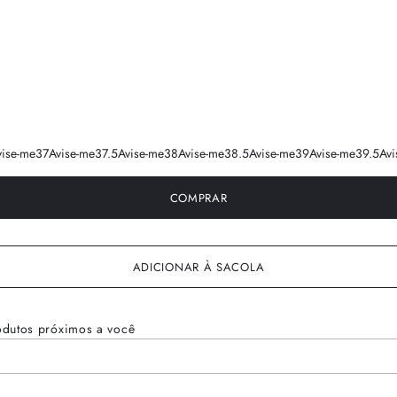
vise-me
37
Avise-me
37.5
Avise-me
38
Avise-me
38.5
Avise-me
39
Avise-me
39.5
Avi
COMPRAR
ADICIONAR À SACOLA
odutos próximos a você