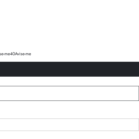
se-me
40
Avise-me