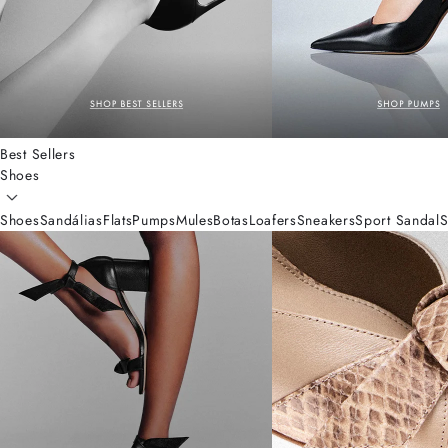
Best Sellers
Shoes
Shoes
Sandálias
Flats
Pumps
Mules
Botas
Loafers
Sneakers
Sport Sandal
S