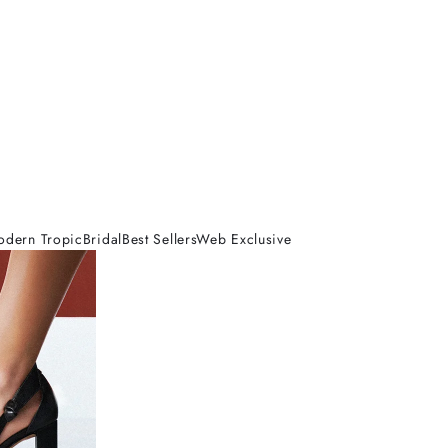
odern Tropic
Bridal
Best Sellers
Web Exclusive