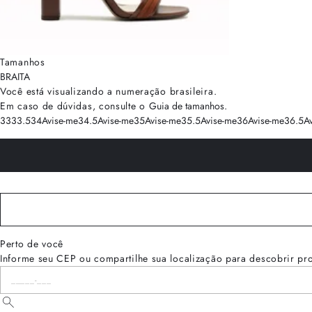
Tamanhos
BRA
ITA
Você está visualizando a numeração
brasileira
.
Em caso de dúvidas, consulte o
Guia de tamanhos
.
33
33.5
34
Avise-me
34.5
Avise-me
35
Avise-me
35.5
Avise-me
36
Avise-me
36.5
A
Perto de você
Informe seu CEP ou compartilhe sua localização para descobrir pr