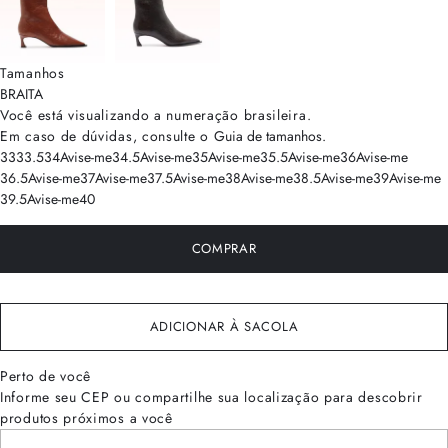
Tamanhos
BRA
ITA
Você está visualizando a numeração
brasileira
.
Em caso de dúvidas, consulte o
Guia de tamanhos
.
33
33.5
34
Avise-me
34.5
Avise-me
35
Avise-me
35.5
Avise-me
36
Avise-me
36.5
Avise-me
37
Avise-me
37.5
Avise-me
38
Avise-me
38.5
Avise-me
39
Avise-me
39.5
Avise-me
40
COMPRAR
ADICIONAR À SACOLA
Perto de você
Informe seu CEP ou compartilhe sua localização para descobrir
produtos próximos a você