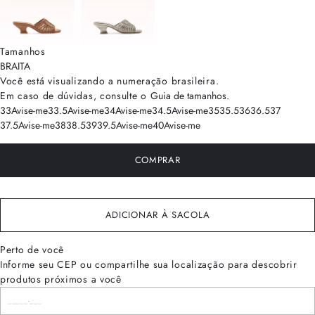
Tamanhos
BRA
ITA
Você está visualizando a numeração
brasileira
.
Em caso de dúvidas, consulte o
Guia de tamanhos
.
33
Avise-me
33.5
Avise-me
34
Avise-me
34.5
Avise-me
35
35.5
36
36.5
37
37.5
Avise-me
38
38.5
39
39.5
Avise-me
40
Avise-me
COMPRAR
ADICIONAR À SACOLA
Perto de você
Informe seu CEP ou compartilhe sua localização para descobrir
produtos próximos a você