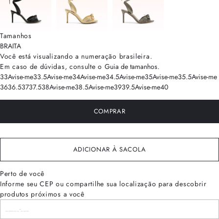
Tamanhos
BRA
ITA
Você está visualizando a numeração
brasileira
.
Em caso de dúvidas, consulte o
Guia de tamanhos
.
33
Avise-me
33.5
Avise-me
34
Avise-me
34.5
Avise-me
35
Avise-me
35.5
Avise-me
36
36.5
37
37.5
38
Avise-me
38.5
Avise-me
39
39.5
Avise-me
40
COMPRAR
ADICIONAR À SACOLA
Perto de você
Informe seu CEP ou compartilhe sua localização para descobrir
produtos próximos a você