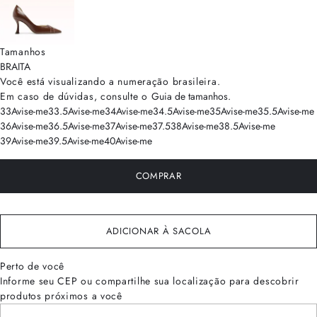
Tamanhos
BRA
ITA
Você está visualizando a numeração
brasileira
.
Em caso de dúvidas, consulte o
Guia de tamanhos
.
33
Avise-me
33.5
Avise-me
34
Avise-me
34.5
Avise-me
35
Avise-me
35.5
Avise-me
36
Avise-me
36.5
Avise-me
37
Avise-me
37.5
38
Avise-me
38.5
Avise-me
39
Avise-me
39.5
Avise-me
40
Avise-me
COMPRAR
ADICIONAR À SACOLA
Perto de você
Informe seu CEP ou compartilhe sua localização para descobrir
produtos próximos a você