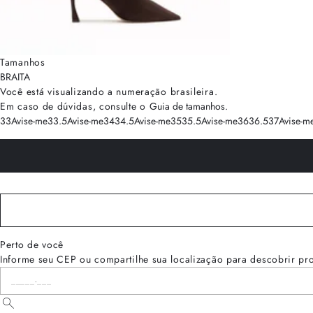
Tamanhos
BRA
ITA
Você está visualizando a numeração
brasileira
.
Em caso de dúvidas, consulte o
Guia de tamanhos
.
33
Avise-me
33.5
Avise-me
34
34.5
Avise-me
35
35.5
Avise-me
36
36.5
37
Avise-m
Perto de você
Informe seu CEP ou compartilhe sua localização para descobrir pr