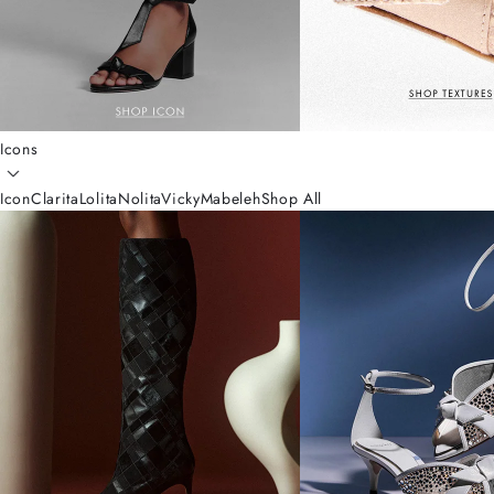
Icons
Icon
Clarita
Lolita
Nolita
Vicky
Mabeleh
Shop All