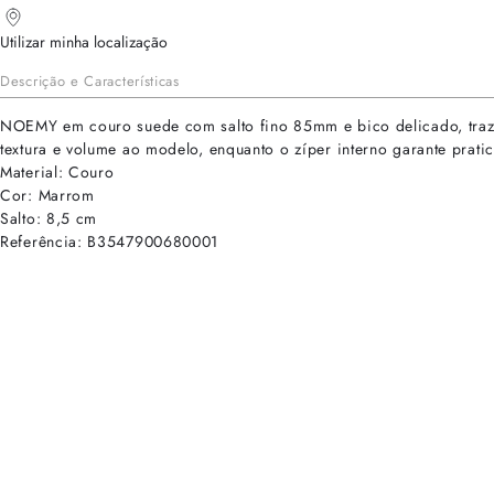
Utilizar minha localização
Descrição e Características
NOEMY em couro suede com salto fino 85mm e bico delicado, traze
textura e volume ao modelo, enquanto o zíper interno garante prati
Material: Couro
Cor: Marrom
Salto: 8,5 cm
Referência: B3547900680001
cadastre-se para receber as novidades de Alexandre Birman
Inscreva-se hoje e desbloqueie acesso prioritário a novidades e ofe
E-mail cadastrado com sucesso
Voltar
Ajuda e Suporte
Políticas de Privacidade
Central de Atendimento
Termos de Uso