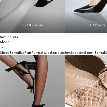
Best Sellers
Shoes
Shoes
Sandálias
Flats
Pumps
Mules
Botas
Loafers
Sneakers
Sport Sandal
S