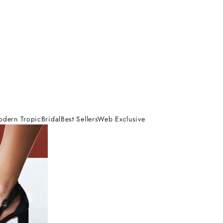
odern Tropic
Bridal
Best Sellers
Web Exclusive