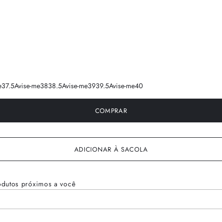
e
37.5
Avise-me
38
38.5
Avise-me
39
39.5
Avise-me
40
COMPRAR
ADICIONAR À SACOLA
odutos próximos a você