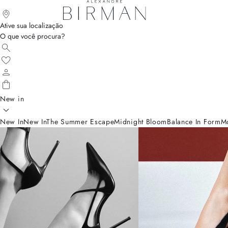
Ative sua localização
O que você procura?
New in
New In
New In
The Summer Escape
Midnight Bloom
Balance In Form
M