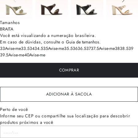
Tamanhos
BRA
ITA
Você está visualizando a numeração
brasileira
.
Em caso de dúvidas, consulte o
Guia de tamanhos
.
33
Avise-me
33.5
34
34.5
35
Avise-me
35.5
36
36.5
37
37.5
Avise-me
38
38.5
39
39.5
Avise-me
40
Avise-me
COMPRAR
ADICIONAR À SACOLA
Perto de você
Informe seu CEP ou compartilhe sua localização para descobrir
produtos próximos a você