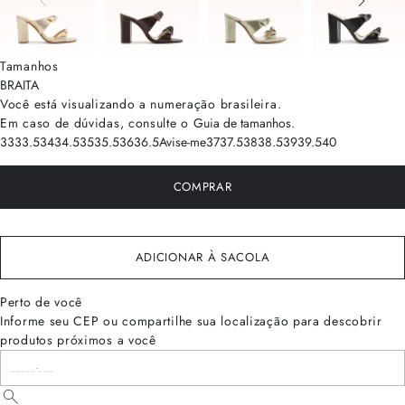
Tamanhos
BRA
ITA
Você está visualizando a numeração
brasileira
.
Em caso de dúvidas, consulte o
Guia de tamanhos
.
33
33.5
34
34.5
35
35.5
36
36.5
Avise-me
37
37.5
38
38.5
39
39.5
40
COMPRAR
ADICIONAR À SACOLA
Perto de você
Informe seu CEP ou compartilhe sua localização para descobrir
produtos próximos a você