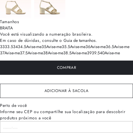
Tamanhos
BRA
ITA
Você está visualizando a numeração
brasileira
.
Em caso de dúvidas, consulte o
Guia de tamanhos
.
33
33.5
34
34.5
Avise-me
35
Avise-me
35.5
Avise-me
36
Avise-me
36.5
Avise-me
37
Avise-me
37.5
Avise-me
38
Avise-me
38.5
Avise-me
39
39.5
40
Avise-me
COMPRAR
ADICIONAR À SACOLA
Perto de você
Informe seu CEP ou compartilhe sua localização para descobrir
produtos próximos a você