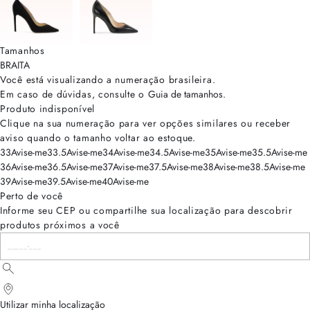
Tamanhos
BRA
ITA
Você está visualizando a numeração
brasileira
.
Em caso de dúvidas, consulte o
Guia de tamanhos
.
Produto indisponível
Clique na sua numeração para ver opções similares ou receber
aviso quando o tamanho voltar ao estoque.
33
Avise-me
33.5
Avise-me
34
Avise-me
34.5
Avise-me
35
Avise-me
35.5
Avise-me
36
Avise-me
36.5
Avise-me
37
Avise-me
37.5
Avise-me
38
Avise-me
38.5
Avise-me
39
Avise-me
39.5
Avise-me
40
Avise-me
Perto de você
Informe seu CEP ou compartilhe sua localização para descobrir
produtos próximos a você
Utilizar minha localização