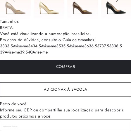
Tamanhos
BRA
ITA
Você está visualizando a numeração
brasileira
.
Em caso de dúvidas, consulte o
Guia de tamanhos
.
33
33.5
Avise-me
34
34.5
Avise-me
35
35.5
Avise-me
36
36.5
37
37.5
38
38.5
39
Avise-me
39.5
40
Avise-me
COMPRAR
ADICIONAR À SACOLA
Perto de você
Informe seu CEP ou compartilhe sua localização para descobrir
produtos próximos a você