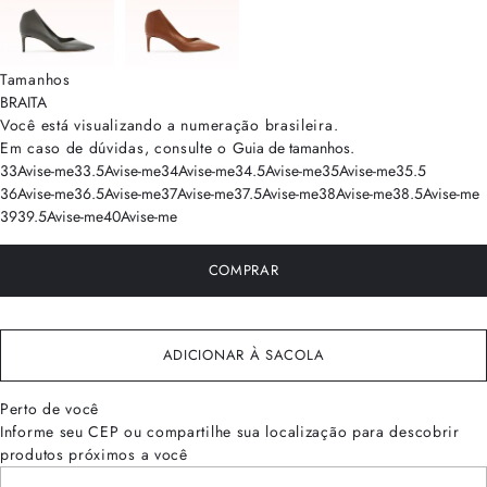
Tamanhos
BRA
ITA
Você está visualizando a numeração
brasileira
.
Em caso de dúvidas, consulte o
Guia de tamanhos
.
33
Avise-me
33.5
Avise-me
34
Avise-me
34.5
Avise-me
35
Avise-me
35.5
36
Avise-me
36.5
Avise-me
37
Avise-me
37.5
Avise-me
38
Avise-me
38.5
Avise-me
39
39.5
Avise-me
40
Avise-me
COMPRAR
ADICIONAR À SACOLA
Perto de você
Informe seu CEP ou compartilhe sua localização para descobrir
produtos próximos a você