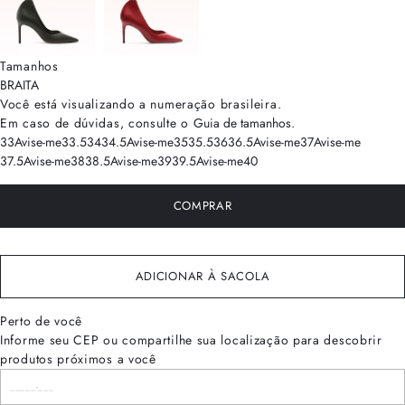
Tamanhos
BRA
ITA
Você está visualizando a numeração
brasileira
.
Em caso de dúvidas, consulte o
Guia de tamanhos
.
33
Avise-me
33.5
34
34.5
Avise-me
35
35.5
36
36.5
Avise-me
37
Avise-me
37.5
Avise-me
38
38.5
Avise-me
39
39.5
Avise-me
40
COMPRAR
ADICIONAR À SACOLA
Perto de você
Informe seu CEP ou compartilhe sua localização para descobrir
produtos próximos a você