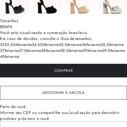
Tamanhos
BRA
ITA
Você está visualizando a numeração
brasileira
.
Em caso de dúvidas, consulte o
Guia de tamanhos
.
33
33.5
34
Avise-me
34.5
35
Avise-me
35.5
Avise-me
36
Avise-me
36.5
Avise-me
37
Avise-me
37.5
Avise-me
38
Avise-me
38.5
Avise-me
39
Avise-me
39.5
Avise-me
40
Avise-me
COMPRAR
ADICIONAR À SACOLA
Perto de você
Informe seu CEP ou compartilhe sua localização para descobrir
produtos próximos a você