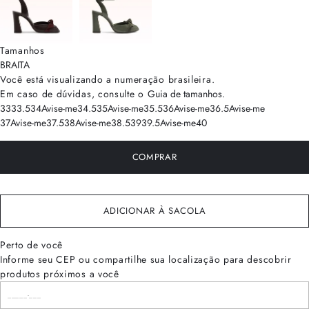
Tamanhos
BRA
ITA
Você está visualizando a numeração
brasileira
.
Em caso de dúvidas, consulte o
Guia de tamanhos
.
33
33.5
34
Avise-me
34.5
35
Avise-me
35.5
36
Avise-me
36.5
Avise-me
37
Avise-me
37.5
38
Avise-me
38.5
39
39.5
Avise-me
40
COMPRAR
ADICIONAR À SACOLA
Perto de você
Informe seu CEP ou compartilhe sua localização para descobrir
produtos próximos a você