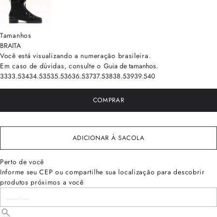
Tamanhos
BRA
ITA
Você está visualizando a numeração
brasileira
.
Em caso de dúvidas, consulte o
Guia de tamanhos
.
33
33.5
34
34.5
35
35.5
36
36.5
37
37.5
38
38.5
39
39.5
40
COMPRAR
ADICIONAR À SACOLA
Perto de você
Informe seu CEP ou compartilhe sua localização para descobrir
produtos próximos a você