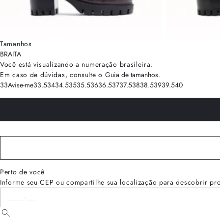
Tamanhos
BRA
ITA
Você está visualizando a numeração
brasileira
.
Em caso de dúvidas, consulte o
Guia de tamanhos
.
33
Avise-me
33.5
34
34.5
35
35.5
36
36.5
37
37.5
38
38.5
39
39.5
40
Perto de você
Informe seu CEP ou compartilhe sua localização para descobrir pr