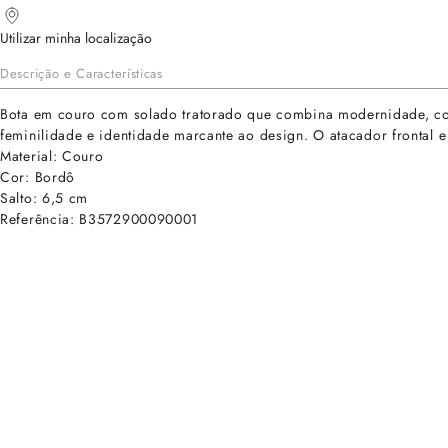
Utilizar minha localização
Descrição e Características
Bota em couro com solado tratorado que combina modernidade, confo
feminilidade e identidade marcante ao design. O atacador frontal e 
Material: Couro
Cor: Bordô
Salto: 6,5 cm
Referência: B3572900090001
cadastre-se para receber as novidades de Alexandre Birman
Inscreva-se hoje e desbloqueie acesso prioritário a novidades e ofe
E-mail cadastrado com sucesso
Voltar
Ajuda e Suporte
Políticas de Privacidade
Central de Atendimento
Termos de Uso