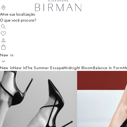
Ative sua localização
O que você procura?
New in
New In
New In
The Summer Escape
Midnight Bloom
Balance In Form
M