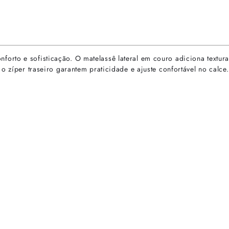
rto e sofisticação. O matelassê lateral em couro adiciona textura 
o zíper traseiro garantem praticidade e ajuste confortável no calce.
rtas especiais.