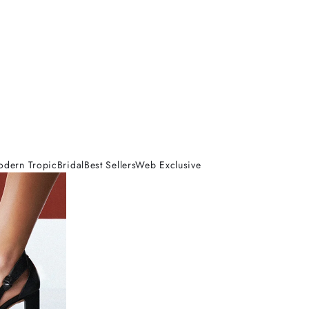
odern Tropic
Bridal
Best Sellers
Web Exclusive