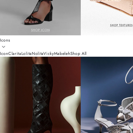
Icons
Icon
Clarita
Lolita
Nolita
Vicky
Mabeleh
Shop All