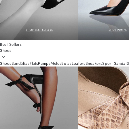
Best Sellers
Shoes
Shoes
Sandálias
Flats
Pumps
Mules
Botas
Loafers
Sneakers
Sport Sandal
S