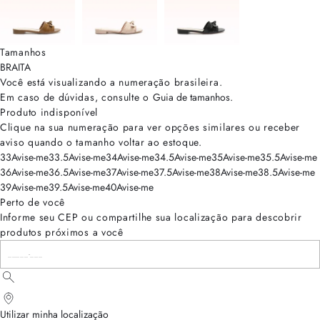
Tamanhos
BRA
ITA
Você está visualizando a numeração
brasileira
.
Em caso de dúvidas, consulte o
Guia de tamanhos
.
Produto indisponível
Clique na sua numeração para ver opções similares ou receber
aviso quando o tamanho voltar ao estoque.
33
Avise-me
33.5
Avise-me
34
Avise-me
34.5
Avise-me
35
Avise-me
35.5
Avise-me
36
Avise-me
36.5
Avise-me
37
Avise-me
37.5
Avise-me
38
Avise-me
38.5
Avise-me
39
Avise-me
39.5
Avise-me
40
Avise-me
Perto de você
Informe seu CEP ou compartilhe sua localização para descobrir
produtos próximos a você
Utilizar minha localização