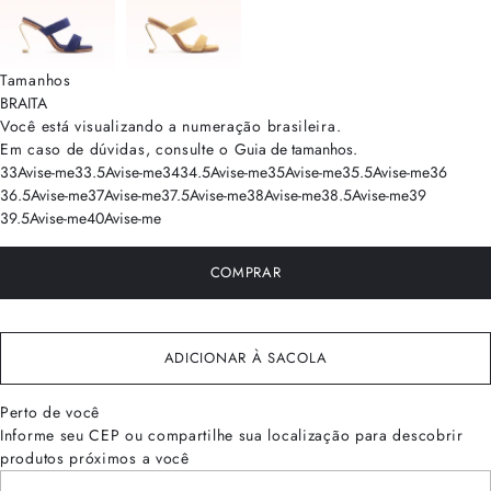
Tamanhos
BRA
ITA
Você está visualizando a numeração
brasileira
.
Em caso de dúvidas, consulte o
Guia de tamanhos
.
33
Avise-me
33.5
Avise-me
34
34.5
Avise-me
35
Avise-me
35.5
Avise-me
36
36.5
Avise-me
37
Avise-me
37.5
Avise-me
38
Avise-me
38.5
Avise-me
39
39.5
Avise-me
40
Avise-me
COMPRAR
ADICIONAR À SACOLA
Perto de você
Informe seu CEP ou compartilhe sua localização para descobrir
produtos próximos a você