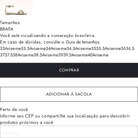
Tamanhos
BRA
ITA
Você está visualizando a numeração
brasileira
.
Em caso de dúvidas, consulte o
Guia de tamanhos
.
33
Avise-me
33.5
Avise-me
34
Avise-me
34.5
Avise-me
35
35.5
Avise-me
36
36.5
37
37.5
38
Avise-me
38.5
Avise-me
39
39.5
Avise-me
40
Avise-me
COMPRAR
ADICIONAR À SACOLA
Perto de você
Informe seu CEP ou compartilhe sua localização para descobrir
produtos próximos a você