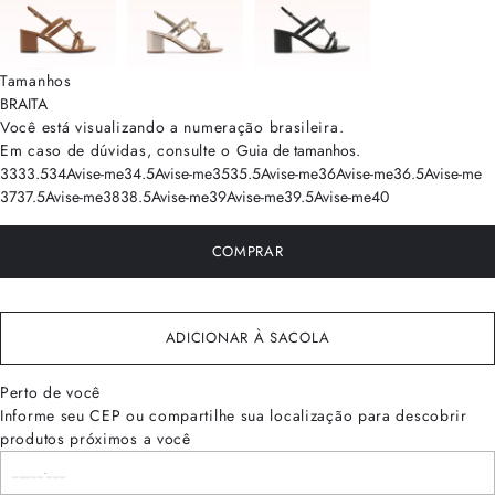
Tamanhos
BRA
ITA
Você está visualizando a numeração
brasileira
.
Em caso de dúvidas, consulte o
Guia de tamanhos
.
33
33.5
34
Avise-me
34.5
Avise-me
35
35.5
Avise-me
36
Avise-me
36.5
Avise-me
37
37.5
Avise-me
38
38.5
Avise-me
39
Avise-me
39.5
Avise-me
40
COMPRAR
ADICIONAR À SACOLA
Perto de você
Informe seu CEP ou compartilhe sua localização para descobrir
produtos próximos a você