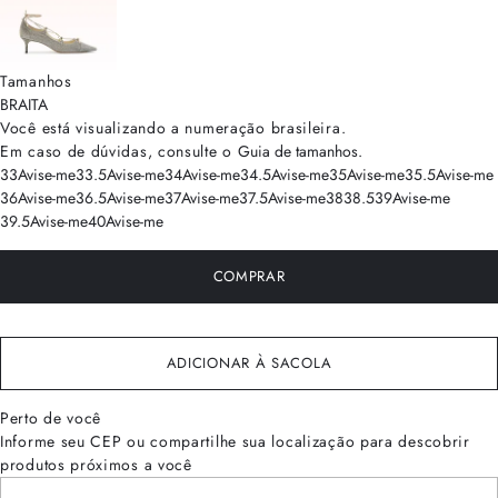
Tamanhos
BRA
ITA
Você está visualizando a numeração
brasileira
.
Em caso de dúvidas, consulte o
Guia de tamanhos
.
33
Avise-me
33.5
Avise-me
34
Avise-me
34.5
Avise-me
35
Avise-me
35.5
Avise-me
36
Avise-me
36.5
Avise-me
37
Avise-me
37.5
Avise-me
38
38.5
39
Avise-me
39.5
Avise-me
40
Avise-me
COMPRAR
ADICIONAR À SACOLA
Perto de você
Informe seu CEP ou compartilhe sua localização para descobrir
produtos próximos a você