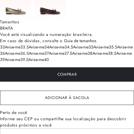
Tamanhos
BRA
ITA
Você está visualizando a numeração
brasileira
.
Em caso de dúvidas, consulte o
Guia de tamanhos
.
33
Avise-me
33.5
Avise-me
34
Avise-me
34.5
Avise-me
35
Avise-me
35.5
Avise-me
36
Avise-me
36.5
Avise-me
37
Avise-me
37.5
Avise-me
38
Avise-me
38.5
Avise-me
39
Avise-me
39.5
Avise-me
40
COMPRAR
ADICIONAR À SACOLA
Perto de você
Informe seu CEP ou compartilhe sua localização para descobrir
produtos próximos a você