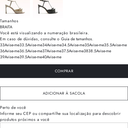
Tamanhos
BRA
ITA
Você está visualizando a numeração
brasileira
.
Em caso de dúvidas, consulte o
Guia de tamanhos
.
33
Avise-me
33.5
Avise-me
34
Avise-me
34.5
Avise-me
35
Avise-me
35.5
Avise-me
36
Avise-me
36.5
Avise-me
37
Avise-me
37.5
Avise-me
38
38.5
Avise-me
39
Avise-me
39.5
Avise-me
40
Avise-me
COMPRAR
ADICIONAR À SACOLA
Perto de você
Informe seu CEP ou compartilhe sua localização para descobrir
produtos próximos a você