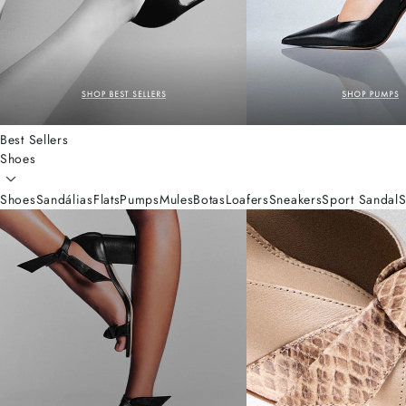
Best Sellers
Shoes
Shoes
Sandálias
Flats
Pumps
Mules
Botas
Loafers
Sneakers
Sport Sandal
S