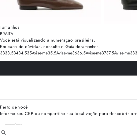
Tamanhos
BRA
ITA
Você está visualizando a numeração
brasileira
.
Em caso de dúvidas, consulte o
Guia de tamanhos
.
33
33.5
34
34.5
35
Avise-me
35.5
Avise-me
36
36.5
Avise-me
37
37.5
Avise-me
38
3
Perto de você
Informe seu CEP ou compartilhe sua localização para descobrir pr