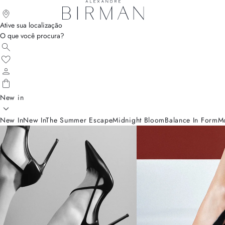
Ative sua localização
O que você procura?
New in
New In
New In
The Summer Escape
Midnight Bloom
Balance In Form
M