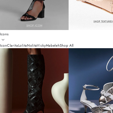
Icons
Icon
Clarita
Lolita
Nolita
Vicky
Mabeleh
Shop All