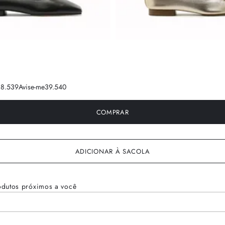
8.5
39
Avise-me
39.5
40
COMPRAR
ADICIONAR À SACOLA
odutos próximos a você