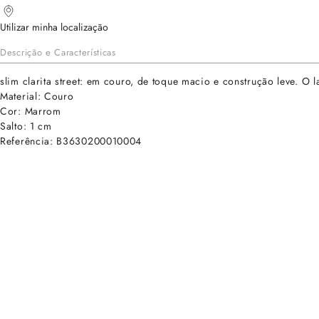
Utilizar minha localização
Descrição e Características
slim clarita street: em couro, de toque macio e construção leve. O 
Material: Couro
Cor: Marrom
Salto: 1 cm
Referência: B3630200010004
cadastre-se para receber as novidades de Alexandre Birman
Inscreva-se hoje e desbloqueie acesso prioritário a novidades e ofe
E-mail cadastrado com sucesso
Voltar
Ajuda e Suporte
Políticas de Privacidade
Central de Atendimento
Termos de Uso
Sobre