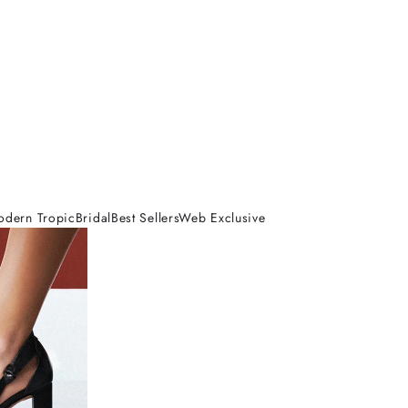
odern Tropic
Bridal
Best Sellers
Web Exclusive