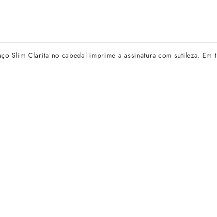
laço Slim Clarita no cabedal imprime a assinatura com sutileza. Em t
rtas especiais.