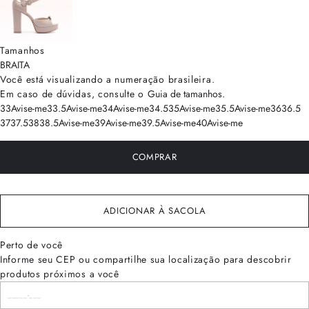
Tamanhos
BRA
ITA
Você está visualizando a numeração
brasileira
.
Em caso de dúvidas, consulte o
Guia de tamanhos
.
33
Avise-me
33.5
Avise-me
34
Avise-me
34.5
35
Avise-me
35.5
Avise-me
36
36.5
37
37.5
38
38.5
Avise-me
39
Avise-me
39.5
Avise-me
40
Avise-me
COMPRAR
ADICIONAR À SACOLA
Perto de você
Informe seu CEP ou compartilhe sua localização para descobrir
produtos próximos a você