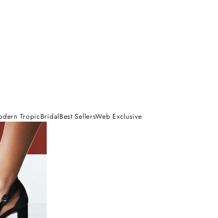
odern Tropic
Bridal
Best Sellers
Web Exclusive