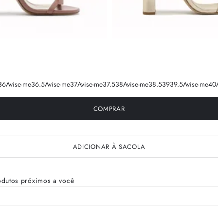
36
Avise-me
36.5
Avise-me
37
Avise-me
37.5
38
Avise-me
38.5
39
39.5
Avise-me
40
COMPRAR
ADICIONAR À SACOLA
odutos próximos a você