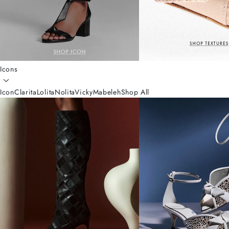
Icons
Icon
Clarita
Lolita
Nolita
Vicky
Mabeleh
Shop All