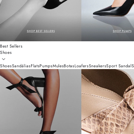
Best Sellers
Shoes
Shoes
Sandálias
Flats
Pumps
Mules
Botas
Loafers
Sneakers
Sport Sandal
S