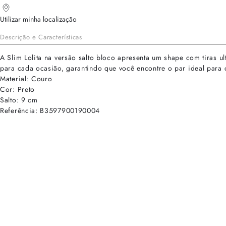
Utilizar minha localização
Descrição e Características
A Slim Lolita na versão salto bloco apresenta um shape com tiras u
para cada ocasião, garantindo que você encontre o par ideal para
Material: Couro
Cor: Preto
Salto: 9 cm
Referência: B3597900190004
cadastre-se para receber as novidades de Alexandre Birman
Inscreva-se hoje e desbloqueie acesso prioritário a novidades e ofe
E-mail cadastrado com sucesso
Voltar
Ajuda e Suporte
Políticas de Privacidade
Central de Atendimento
Termos de Uso