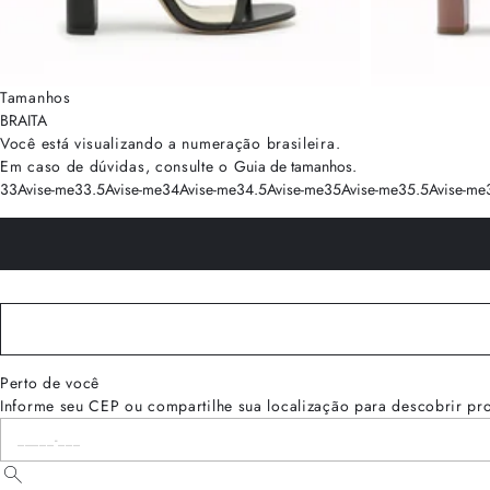
Tamanhos
BRA
ITA
Você está visualizando a numeração
brasileira
.
Em caso de dúvidas, consulte o
Guia de tamanhos
.
33
Avise-me
33.5
Avise-me
34
Avise-me
34.5
Avise-me
35
Avise-me
35.5
Avise-me
Perto de você
Informe seu CEP ou compartilhe sua localização para descobrir pr