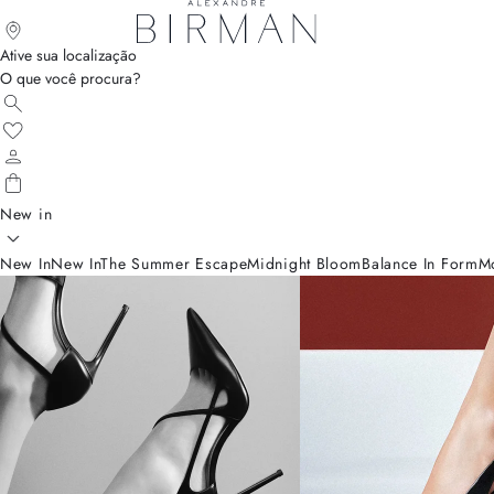
Ative sua localização
O que você procura?
New in
New In
New In
The Summer Escape
Midnight Bloom
Balance In Form
M