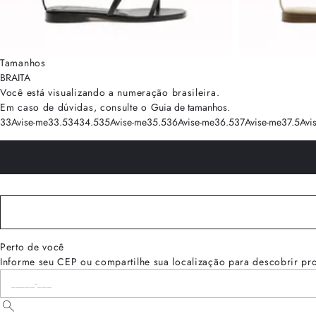
Tamanhos
BRA
ITA
Você está visualizando a numeração
brasileira
.
Em caso de dúvidas, consulte o
Guia de tamanhos
.
33
Avise-me
33.5
34
34.5
35
Avise-me
35.5
36
Avise-me
36.5
37
Avise-me
37.5
Avi
Perto de você
Informe seu CEP ou compartilhe sua localização para descobrir pr