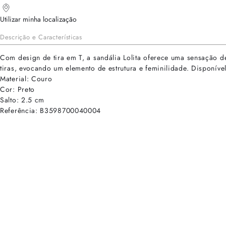
Utilizar minha localização
Descrição e Características
Com design de tira em T, a sandália Lolita oferece uma sensação 
tiras, evocando um elemento de estrutura e feminilidade. Disponível
Material: Couro
Cor: Preto
Salto: 2.5 cm
Referência: B3598700040004
cadastre-se para receber as novidades de Alexandre Birman
Inscreva-se hoje e desbloqueie acesso prioritário a novidades e ofe
E-mail cadastrado com sucesso
Voltar
Ajuda e Suporte
Políticas de Privacidade
Central de Atendimento
Termos de Uso