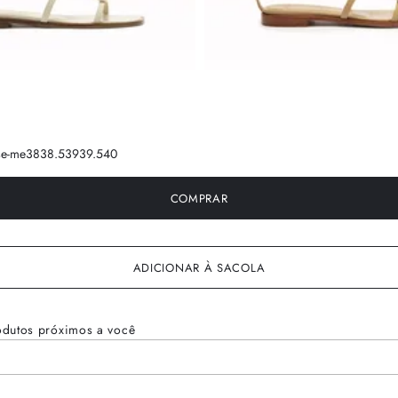
se-me
38
38.5
39
39.5
40
COMPRAR
ADICIONAR À SACOLA
odutos próximos a você