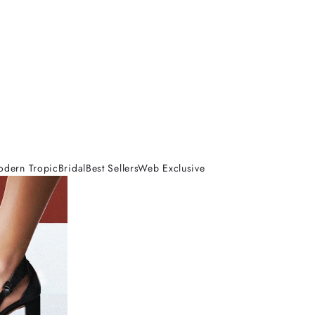
odern Tropic
Bridal
Best Sellers
Web Exclusive