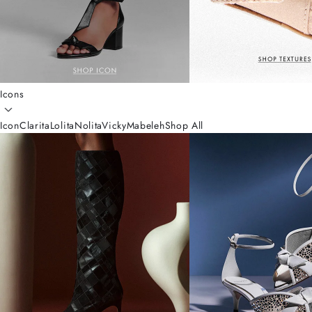
Icons
Icon
Clarita
Lolita
Nolita
Vicky
Mabeleh
Shop All