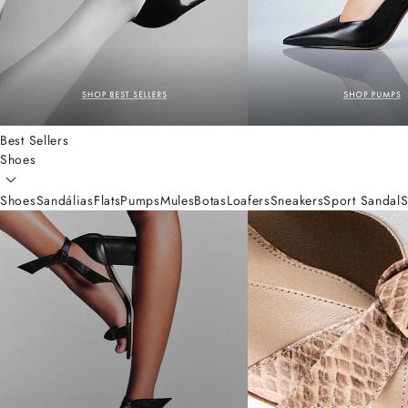
Best Sellers
Shoes
Shoes
Sandálias
Flats
Pumps
Mules
Botas
Loafers
Sneakers
Sport Sandal
S