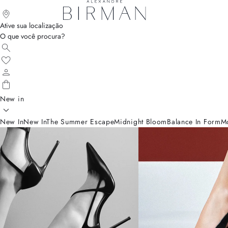
Ative sua localização
O que você procura?
New in
New In
New In
The Summer Escape
Midnight Bloom
Balance In Form
M