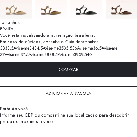
Tamanhos
BRA
ITA
Você está visualizando a numeração
brasileira
.
Em caso de dúvidas, consulte o
Guia de tamanhos
.
33
33.5
Avise-me
34
34.5
Avise-me
35
35.5
36
Avise-me
36.5
Avise-me
37
Avise-me
37.5
Avise-me
38
38.5
Avise-me
39
39.5
40
COMPRAR
ADICIONAR À SACOLA
Perto de você
Informe seu CEP ou compartilhe sua localização para descobrir
produtos próximos a você